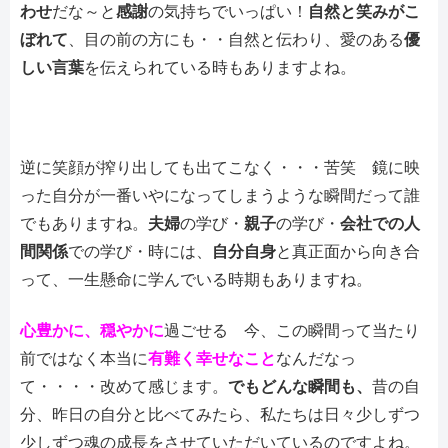
わせ
だな～と
感謝
の気持ちでいっぱい！
自然と笑みがこ
ぼれて
、目の前の方にも・・自然と伝わり、愛のある
優
しい言葉
を伝えられている時もありますよね。
逆に笑顔が搾り出しても出てこなく・・・苦笑 鏡に映
った自分が一番いやになってしまうような瞬間だって誰
でもありますね。
夫婦
の学び・
親子
の学び・
会社での人
間関係
での学び・時には、
自分自身
と真正面から向き合
って、一生懸命に学んでいる時期もありますね。
心豊かに、穏やかに
過ごせる 今、この瞬間って当たり
前ではなく本当に
有難く幸せなこと
なんだなっ
て・・・・改めて感じます。
でもどんな瞬間も、
昔の自
分、昨日の自分と比べてみたら、私たちは日々少しずつ
少しずつ魂の成長をさせていただいているのですよね。