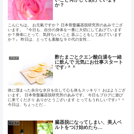
か？
こんにちは。 お元氣ですか？ 日本骨盤臓器脱研究所のあみでござ
います。 『今日も、自分の身体を一番に大切にしてあげています
か？身体にとって、気持ちいいこと 喜ぶことをしてあげています
か？』 昨日は、とっても素敵な９０代の女性...
酢たまごとクエン酸白湯を一緒
ブログ
に飲んで 元気にお仕事スタート
です♪＾＾
体に溜まった余分な水分を出して心も体もスッキリ！ おはようござ
います。 日本骨盤臓器脱研究所のあみです。 今日もブログに遊び
に来てくださり ありがとうございます とってもうれしいです♪＾＾
今日は、ちょっとだ...
臓器脱になってしまい、美人ベ
ブログ
ルトをつけ始めたら…