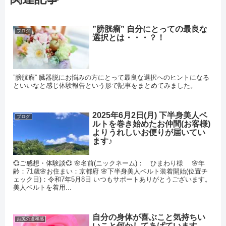
”膀胱瘤” 自分にとっての最良な
ブログ
選択とは・・・？！
”膀胱瘤” 臓器脱にお悩みの方にとって最良な選択へのヒントになる
といいなと感じ体験報告という形で記事をまとめてみました。
2025年6月2日(月) 下半身美人ベ
ブログ
ルトを巻き始めたお仲間(お客様)
よりうれしいお便りが届いてい
ます♪
💞ご感想・体験談💞 🌸名前(ニックネーム)： ひまわり様 🌸年
齢：71歳🌸お住まい：京都府 🌸下半身美人ベルト装着開始(位置チ
ェック日)：令和7年5月8日 いつもサポートありがとうございます。
美人ベルトを着用...
自分の身体が喜ぶこと気持ちい
お尻の違和感
いこと何かしてあげています