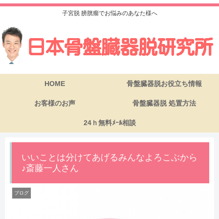
子宮脱 膀胱瘤でお悩みのあなた様へ
HOME
骨盤臓器脱お役立ち情報
お客様のお声
骨盤臓器脱 処置方法
24ｈ無料ﾒｰﾙ相談
いいことは分けてあげるみんなよろこぶから
♪斎藤一人さん
ブログ