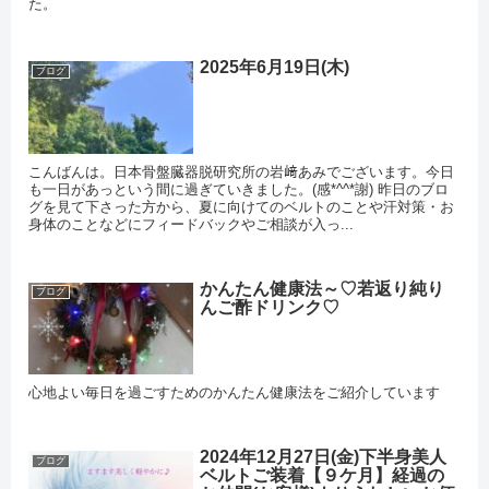
た。
2025年6月19日(木)
ブログ
こんばんは。日本骨盤臓器脱研究所の岩﨑あみでございます。今日
も一日があっという間に過ぎていきました。(感*^^*謝) 昨日のブロ
グを見て下さった方から、夏に向けてのベルトのことや汗対策・お
身体のことなどにフィードバックやご相談が入っ...
かんたん健康法～♡若返り純り
ブログ
んご酢ドリンク♡
心地よい毎日を過ごすためのかんたん健康法をご紹介しています
2024年12月27日(金)下半身美人
ブログ
ベルトご装着【９ケ月】経過の