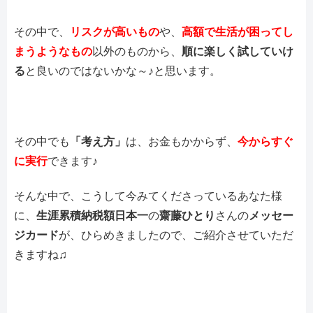
その中で、
リスクが高いもの
や、
高額で生活が困ってし
まうようなもの
以外のものから、
順に楽しく試していけ
る
と良いのではないかな～♪と思います。
その中でも
「考え方」
は、お金もかからず、
今からすぐ
に実行
できます♪
そんな中で、こうして今みてくださっているあなた様
に、
生涯累積納税額日本一
の
齋藤ひとり
さんの
メッセー
ジカード
が、ひらめきましたので、ご紹介させていただ
きますね♫