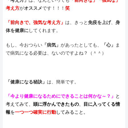
「考え方」
は、なんといっても
「前向きな」「強気な」
考え方
が
オススメ
です！！！
笑
「前向きで、強気な考え方」
は、きっと
免疫を上げ
、
身
体を健康に
してくれます。
もし、今おつらい
「病気」
があったとしても、
「心」
ま
で病気になる必要は、ないのですよね？（＾＾）
「健康になる秘訣」
は、簡単です。
「今より健康になるためにできることは何かな～？」
と
考えてみて、
頭に浮かんできたもの
、
目に入ってくる情
報
を
一つ一つ
確実に行動
してみること。