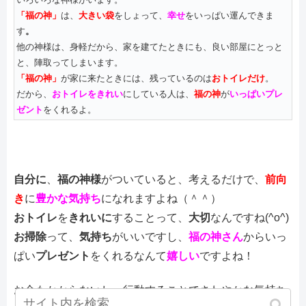
「福の神」
は、
大きい袋
をしょって、
幸せ
をいっぱい運んできま
す
。
他の神様は、身軽だから、家を建てたときにも、良い部屋にとっと
と、陣取ってしまいます。
「福の神」
が家に来たときには、残っているのは
おトイレだけ
。
だから、
おトイレをきれい
にしている人は、
福の神
が
いっぱいプレ
ゼント
をくれるよ。
自分に
、
福の神様
がついていると、考えるだけで、
前向
き
に
豊かな気持ち
になれますよね（＾＾）
おトイレ
を
きれいに
することって、
大切
なんですね(^o^)
お掃除
って、
気持ち
がいいですし、
福の神さん
からいっ
ぱい
プレゼント
をくれるなんて
嬉しい
ですよね！
お金もかからないし、行動することでさわやかな気持ち