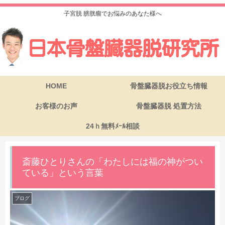
子宮脱 膀胱瘤でお悩みのあなた様へ
HOME
骨盤臓器脱お役立ち情報
お客様のお声
骨盤臓器脱 処置方法
24ｈ無料ﾒｰﾙ相談
斎藤ひとりさんの「わたしには福の神がつい
ている」という言葉
ブログ