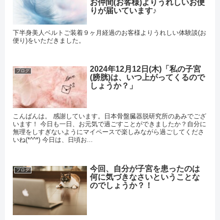
お仲間(お客様)よりうれしいお便
りが届いています♪
下半身美人ベルトご装着９ヶ月経過のお客様よりうれしい体験談(お
便り)をいただきました。
2024年12月12日(木)「私の子宮
ブログ
(膀胱)は、いつ上がってくるので
しょうか？」
こんばんは。 感謝しています。日本骨盤臓器脱研究所のあみでござ
います！ 今日も一日、お元気で過ごすことができましたか？自分に
無理をしすぎないようにマイペースで楽しみながら過ごしてくださ
いね(*^^*) 今日は、日頃お...
今回、自分が子宮を患ったのは
ブログ
何に気づきなさいということな
のでしょうか？！