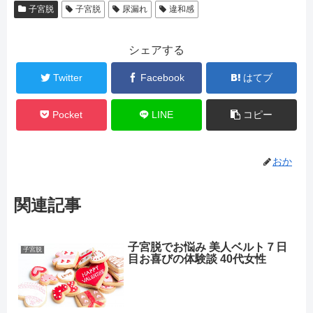
子宮脱
子宮脱
尿漏れ
違和感
シェアする
Twitter
Facebook
はてブ
Pocket
LINE
コピー
おか
関連記事
子宮脱でお悩み 美人ベルト７日
子宮脱
目お喜びの体験談 40代女性