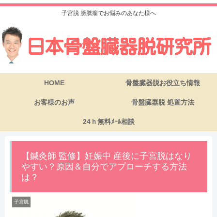
子宮脱 膀胱瘤でお悩みのあなた様へ
HOME
骨盤臓器脱お役立ち情報
お客様のお声
骨盤臓器脱 処置方法
24ｈ無料ﾒｰﾙ相談
【鍼灸師 監修】妊娠中 産後に子宮脱はなり
やすい？原因＆自分でアプローチする方法
は？
子宮脱