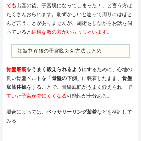
でも
出産の後、子宮脱になってしまった！、と言う方は
たくさんおられます。恥ずかしいと思って周りにはほと
んど言うことがありませんが、施術をしながらお話を伺
っていると
結構な数の方がいらっしゃいます
。
妊娠中 産後の子宮脱 対処方法 まとめ
骨盤底筋
を
うまく鍛えられるように
するために、心地の
良い骨盤ベルトを
「骨盤の下側」
に装着したまま、
骨盤
底筋体操
をすることで、
骨盤底筋がうまく鍛えられ
、
で
ていた子宮がでにくくなる
可能性が十分ある。
場合によっては、
ペッサリーリング装着
などを検討して
みる。