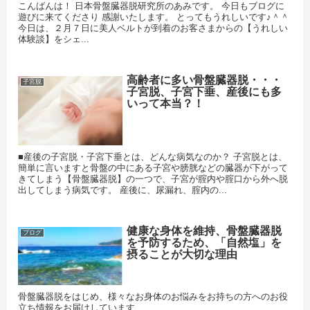
こんばんは！ 日本骨盤臓器脱研究所のあみです。 今日もブログに
遊びに来てくださり 感謝いたします。 とってもうれしいです♪＾＾
今日は、２月７日に美人ベルトが到着のお客さまからの【うれしい
体験談】をシェ...
高齢者に多い骨盤臓器脱・・・
子宮脱
子宮脱、子宮下垂、産後にも多
いって本当？！
■産後の子宮脱・子宮下垂とは、どんな病気なのか？ 子宮脱とは、
簡単に言いますと骨盤の中にある子宮や膀胱などの臓器が下がって
きてしまう【骨盤臓器脱】の一つで、子宮が腟内や腟口から外へ脱
出してしまう病気です。 産後に、尿漏れ、腟内の...
健康な身体を維持、骨盤臓器脱
ブログ
を予防するため、「自然塩」を
摂ることが大切な理由
骨盤臓器脱をはじめ、様々なお身体のお悩みをお持ちの方へのお役
立ち情報をお届けしています