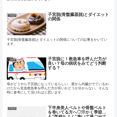
子宮脱(骨盤臓器脱)とダイエット
ブログ
の関係
子宮脱(骨盤臓器脱)とダイエットの関係についての記事をかいてい
ます。
子宮脱に！救急車を呼んだ方が
ブログ
良い？母の病状をみてどう判断
する？
母がどうやら子宮脱になっているらしい、膣から内臓がでているわ
けだから至急救急車を呼んだ方が良いかどうか分からない。そんな
時に参考にして頂ければと思います。
下半身美人ベルトや骨盤ベルト
ブログ
を巻いてる方へ♡汗かく季節…
も”気持ちよく”巻いて過ごせて