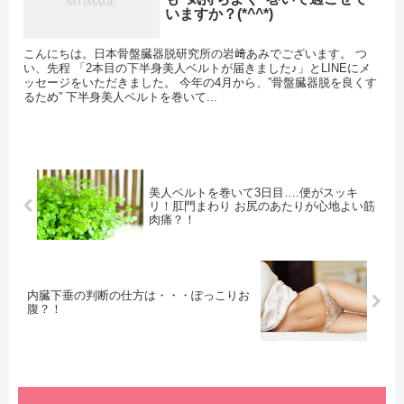
いますか？(*^^*)
こんにちは。日本骨盤臓器脱研究所の岩﨑あみでございます。 つ
い、先程 「2本目の下半身美人ベルトが届きました♪」とLINEにメ
ッセージをいただきました。 今年の4月から、”骨盤臓器脱を良くす
るため” 下半身美人ベルトを巻いて...
美人ベルトを巻いて3日目….便がスッキ
リ！肛門まわり お尻のあたりが心地よい筋
肉痛？！
内臓下垂の判断の仕方は・・・ぽっこりお
腹？！