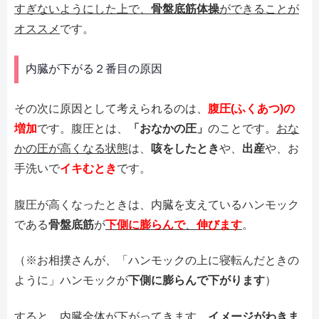
すぎないようにした上で、
骨盤底筋体操
ができることが
オススメ
です。
内臓が下がる２番目の原因
その次に原因として考えられるのは、
腹圧(ふくあつ)の
増加
です。腹圧とは、
「おなかの圧」
のことです。
おな
かの圧が高くなる状態
は、
咳をしたとき
や、
出産
や、お
手洗いで
イキむとき
です。
腹圧が高くなったときは、内臓を支えているハンモック
である
骨盤底筋
が
下側に膨らんで
、
伸びます
。
（※お相撲さんが、「ハンモックの上に寝転んだときの
ように」ハンモックが
下側に膨らんで下がります
）
すると、内臓全体が下がってきます。
イメージがわきま