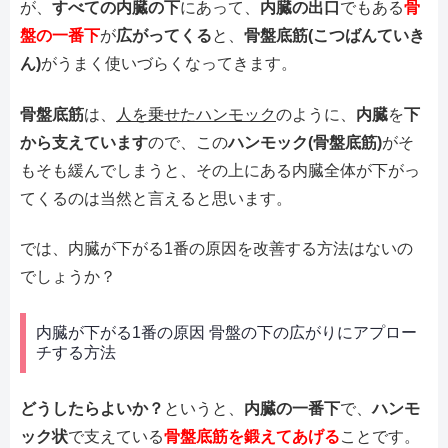
が、
すべての内臓の下
にあって、
内臓の出口
でもある
骨
盤の一番下
が
広がってくる
と、
骨盤底筋(こつばんていき
ん)
がうまく使いづらくなってきます。
骨盤底筋
は、
人を乗せたハンモック
のように、
内臓
を
下
から支えています
ので、この
ハンモック(骨盤底筋)
がそ
もそも緩んでしまうと、その上にある内臓全体が下がっ
てくるのは当然と言えると思います。
では、内臓が下がる1番の原因を改善する方法はないの
でしょうか？
内臓が下がる1番の原因 骨盤の下の広がりにアプロー
チする方法
どうしたらよいか？
というと、
内臓の一番下
で、
ハンモ
ック状
で支えている
骨盤底筋を鍛えてあげる
ことです。