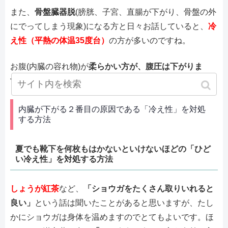
また、
骨盤臓器脱
(膀胱、子宮、直腸が下がり、骨盤の外
にでってしまう現象)になる方と日々お話していると、
冷
え性（平熱の体温35度台）
の方が多いのですね。
お腹(内臓の容れ物)が
柔らかい方が、腹圧は下がりま
す
。
内臓が下がる２番目の原因である「冷え性」を対処
する方法
夏でも靴下を何枚もはかないといけないほどの「ひど
い冷え性」を対処する方法
しょうが紅茶
など、
「ショウガをたくさん取りいれると
良い」
という話は聞いたことがあると思いますが、たし
かにショウガは身体を温めますのでとてもよいです。ほ