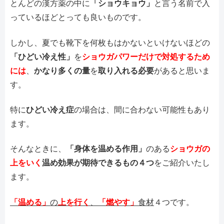
とんどの漢方薬の中に
「ショウキョウ」
と言う名前で入
っているほどとっても良いものです。
しかし、夏でも靴下を何枚もはかないといけないほどの
「ひどい冷え性」
を
ショウガパワーだけで対処するため
には
、
かなり多くの量
を
取り入れる必要
があると思いま
す。
特に
ひどい冷え症
の場合は、間に合わない可能性もあり
ます。
そんなときに、
「身体を温める作用」
のある
ショウガの
上をいく
温め効果が期待できるもの４つ
をご紹介いたし
ます。
「温める」
の
上を行く
、
「燃やす」
食材
４つです。