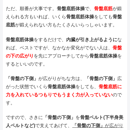
ただ、順番が大事です。
骨盤底筋体操
で、
骨盤底筋
が鍛
えられる方もいれば、いくら
骨盤底筋体操
をしても
骨盤
底筋
が鍛えられない方もたくさんいらっしゃいます。
骨盤底筋体操
をするだけで、
内臓が引き上がるように
な
れば、ベストですが、なかなか変化がでない人は、
骨盤
の下の広がり
を先にアプローチしてから
骨盤底筋体操
を
するといいのです。
「骨盤の下側」
が広がりがちな方は、
「骨盤の下側」
広
がった状態でいくら
骨盤底筋体操
をしても、
骨盤底筋に
力を入れているつもりでもうまく力が入っていない
ので
す。
ですので、さきに
「骨盤の下側」
を
骨盤ベルト(下半身美
人ベルトなど)
で支えてあげて、
「骨盤の下側」
が広がり