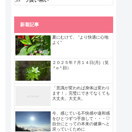
新着記事
夏にむけて、 ”より快適に心地
よく”
２０２５年７月１４日(月)（笑
＾o＾顔）
「意識が変われば身体は変わり
ます！」完璧にできてなくても
大丈夫。大丈夫。
今、感じている不快感や違和感
をひとつずつ手放して・・・♡
自分にとっての本来の健康へと
戻っていくために