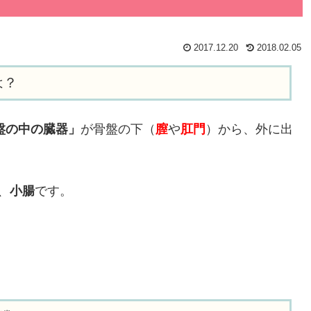
2017.12.20
2018.02.05
は？
盤の中の臓器」
が骨盤の下（
膣
や
肛門
）から、外に出
、
小腸
です。