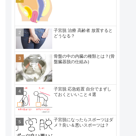
子宮脱 治療 高齢者 放置すると
どうなる？
骨盤の中の内臓の種類とは？(骨
盤臓器脱の仕組み)
子宮脱 応急処置 自分でまずし
ておくといいこと４選
子宮脱になったらスポーツはダ
メ？良い＆悪いスポーツは？