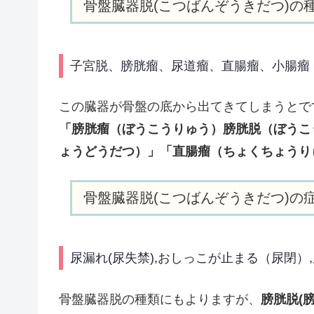
骨盤臓器脱(こつばんぞうきだつ)の
子宮脱、膀胱瘤、尿道瘤、直腸瘤、小腸瘤
この臓器が骨盤の底から出てきてしまうとで
「膀胱瘤（ぼうこうりゅう）膀胱脱（ぼうこ
ょうどうだつ）」「直腸瘤（ちょくちょうり
骨盤臓器脱(こつばんぞうきだつ)の
尿漏れ(尿失禁),おしっこが止まる（尿閉）,
骨盤臓器脱の種類にもよりますが、
膀胱脱(膀