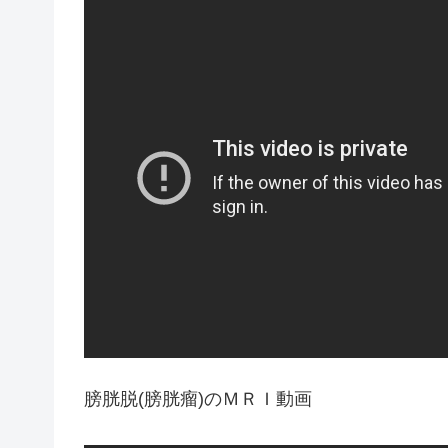
膀胱脱(膀胱瘤)のＭＲＩ動画