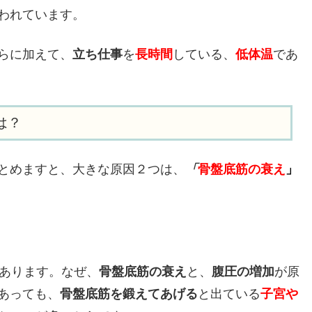
われています。
らに加えて、
立ち仕事
を
長時間
している、
低体温
であ
は？
とめますと、大きな原因２つは、
「
骨盤底筋の衰え
」
があります。なぜ、
骨盤底筋の衰え
と、
腹圧の増加
が原
あっても、
骨盤底筋を鍛えてあげる
と出ている
子宮や