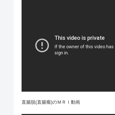
直腸脱(直腸瘤)のＭＲＩ動画