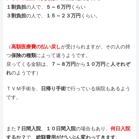
１割負担
の人で、
５～６万円
くらい
３割負担
の人で、
１５～２３万円
くらい。
（
高額医療費の払い戻し
が受けられますが、その人の持
つ
保険の種類
によって違うようです。
戻ってくる金額は、
７～８万円
から
１０万円
と
人それぞ
れ
のようです）
ＴＶＭ手術を、
日帰り手術
で行っている病院もあるよう
です。
また
７日間入院
、
１０日間入院
の場合もあり、
何日入院
するか？
で、
総額費用がだいぶん変わってきます
。