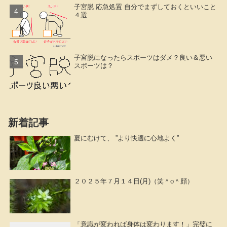
子宮脱 応急処置 自分でまずしておくといいこと
４選
子宮脱になったらスポーツはダメ？良い＆悪い
スポーツは？
新着記事
夏にむけて、 ”より快適に心地よく”
２０２５年７月１４日(月)（笑＾o＾顔）
「意識が変われば身体は変わります！」完璧に