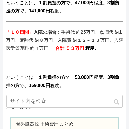
ということは、
１割負担の方
で、
47,000円
程度。
3割負
担の方
で、
141,000円
程度。
「１０日間」
入院の場合：
手術代 約25万円、点滴代 約1
万円、麻酔代 約８万円、入院費 約１２～１３万円、入院
医学管理料 約４万円 ＝
合計 ５３万円
程度。
ということは、
１割負担の方
で、
53,000円
程度。
3割負
担の方
で、
159,000円
程度。
となります。
骨盤臓器脱 手術費用 まとめ