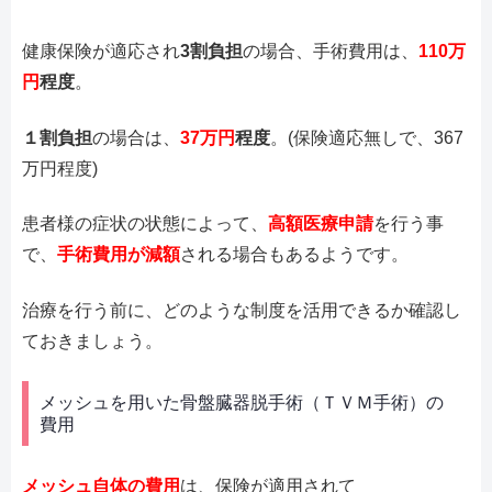
健康保険が適応され
3割負担
の場合、手術費用は、
110万
円
程度
。
１割負担
の場合は、
37万円
程度
。(保険適応無しで、367
万円程度)
患者様の症状の状態によって、
高額医療申請
を行う事
で、
手術費用が減額
される場合もあるようです。
治療を行う前に、どのような制度を活用できるか確認し
ておきましょう。
メッシュを用いた骨盤臓器脱手術（ＴＶＭ手術）の
費用
メッシュ自体の費用
は、保険が適用されて