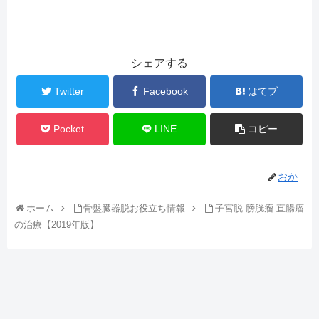
シェアする
Twitter
Facebook
はてブ
Pocket
LINE
コピー
おか
ホーム
骨盤臓器脱お役立ち情報
子宮脱 膀胱瘤 直腸瘤
の治療【2019年版】